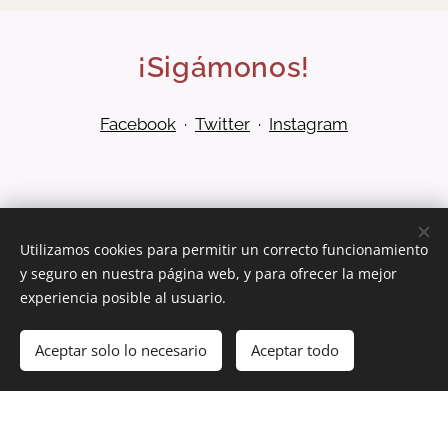
¡Sigámonos!
Facebook
·
Twitter
·
Instagram
Utilizamos cookies para permitir un correcto funcionamiento
y seguro en nuestra página web, y para ofrecer la mejor
©
2023 - ASESORÍA CASTILLA
experiencia posible al usuario.
Todos los derechos reservados
Aceptar solo lo necesario
Aceptar todo
Creado con
Webnode
Cookies
Comenzar
¡Crea tu página web gratis!